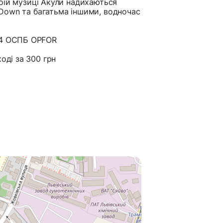
своїй музиці Акули надихаються
, Down та багатьма іншими, водночас
214 ОСПБ OPFOR
оді за 300 грн