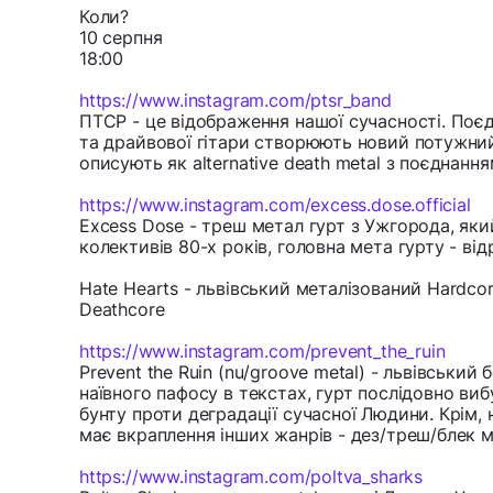
Коли?
10 серпня
18:00
https://www.instagram.com/ptsr_band
ПТСР - це відображення нашої сучасності. Поє
та драйвової гітари створюють новий потужний
описують як alternative death metal з поєднання
https://www.instagram.com/excess.dose.official
Excess Dose - треш метал гурт з Ужгорода, яки
колективів 80-х років, головна мета гурту - в
Hate Hearts - львівський металізований Hardc
Deathcore
https://www.instagram.com/prevent_the_ruin
Prevent the Ruin (nu/groove metal) - львівський
наївного пафосу в текстах, гурт послідовно в
бунту проти деградації сучасної Людини. Крім,
має вкраплення інших жанрів - дез/треш/блек м
https://www.instagram.com/poltva_sharks