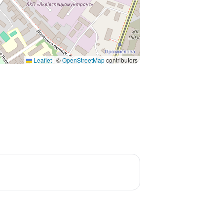
Leaflet
|
©
OpenStreetMap
contributors