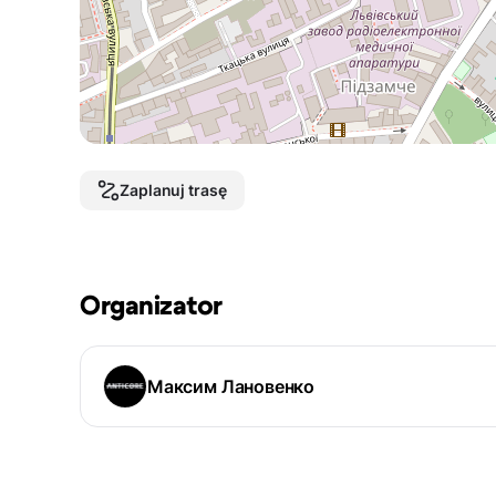
Zaplanuj trasę
Organizator
Максим Лановенко