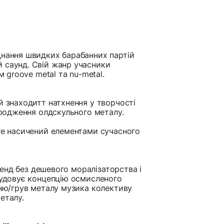
днання швидких барабанних партій
 саунд. Свій жанр учасники
м groove metal та nu-metal.
й знаходитт натхнення у творчості
ідродження олдскульного металу.
ore насичений елементами сучасного
 бенд без дешевого моралізаторства і
ибудовує концепцію осмисленого
 ню/грув металу музика колективу
еталу.