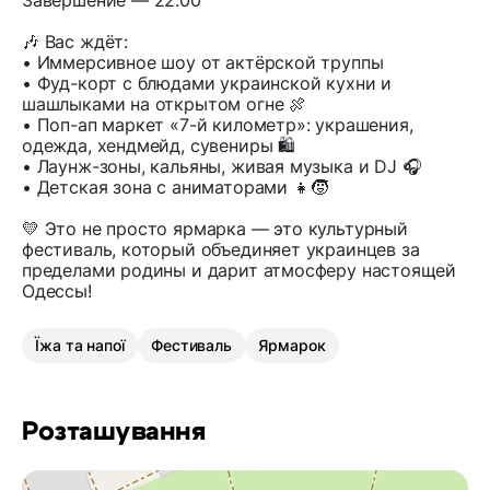
Завершение — 22:00
🎶 Вас ждёт:
• Иммерсивное шоу от актёрской труппы
• Фуд-корт с блюдами украинской кухни и
шашлыками на открытом огне 🍖
• Поп-ап маркет «7-й километр»: украшения,
одежда, хендмейд, сувениры 🛍️
• Лаунж-зоны, кальяны, живая музыка и DJ 🎧
• Детская зона с аниматорами 👧🧒
💛 Это не просто ярмарка — это культурный
фестиваль, который объединяет украинцев за
пределами родины и дарит атмосферу настоящей
Одессы!
Їжа та напої
Фестиваль
Ярмарок
Розташування