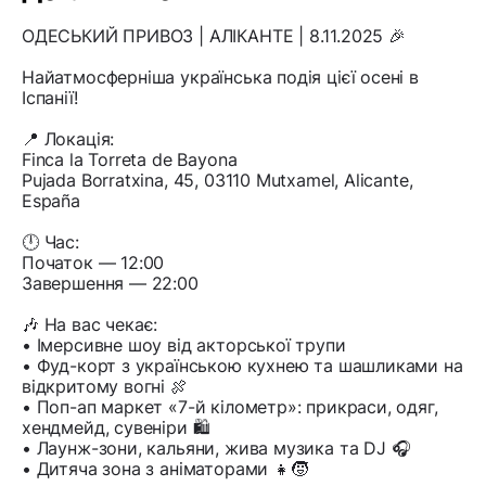
ОДЕСЬКИЙ ПРИВОЗ | АЛІКАНТЕ | 8.11.2025 🎉
Найатмосферніша українська подія цієї осені в
Іспанії!
📍 Локація:
Finca la Torreta de Bayona
Pujada Borratxina, 45, 03110 Mutxamel, Alicante,
España
🕛 Час:
Початок — 12:00
Завершення — 22:00
🎶 На вас чекає:
• Імерсивне шоу від акторської трупи
• Фуд-корт з українською кухнею та шашликами на
відкритому вогні 🍖
• Поп-ап маркет «7-й кілометр»: прикраси, одяг,
хендмейд, сувеніри 🛍️
• Лаунж-зони, кальяни, жива музика та DJ 🎧
• Дитяча зона з аніматорами 👧🧒