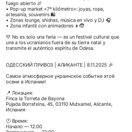
fuego abierto 🍖
• Pop-up market «7º kilómetro»: joyas, ropa,
artesanía, souvenirs 🛍️
• Zonas lounge, shishas, música en vivo y DJ 🎧
• Zona infantil con animadores 👧🧒
💛 No es solo una feria — es un festival cultural que
une a los ucranianos fuera de su tierra natal y
transmite el auténtico espíritu de Odesa.
ОДЕССКИЙ ПРИВОЗ | АЛИКАНТЕ | 8.11.2025 🎉
Самое атмосферное украинское событие этой
осени в Испании!
📍 Локация:
Finca la Torreta de Bayona
Pujada Borratxina, 45, 03110 Mutxamel, Alicante,
Испания
🕛 Время:
Начало — 12:00