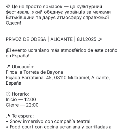
💛 Це не просто ярмарок — це культурний
фестиваль, який об’єднує українців за межами
Батьківщини та дарує атмосферу справжньої
Одеси!
PRIVOZ DE ODESA | ALICANTE | 8.11.2025 🎉
¡El evento ucraniano más atmosférico de este otoño
en España!
📍 Ubicación:
Finca la Torreta de Bayona
Pujada Borratxina, 45, 03110 Mutxamel, Alicante,
España
🕛 Horario:
Inicio — 12:00
Cierre — 22:00
🎶 Te espera:
• Show inmersivo con compañía teatral
• Food court con cocina ucraniana y parrilladas al