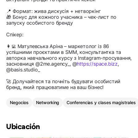
📍 Формат: жива дискусія + нетворкінг
🎁 Бонус для кожного учасника – чек-лист по
запуску особистого бренду
Спікер:
👩‍💻 Матулевська Аріна – маркетолог із 86
успішними проєктами в SMM, консультантка та
авторка навчального курсу з Instagram-просування,
засновниця @2me.agency_, @
https://space.bizz
,
@basis.studio_
🚀 Долучайтеся та почніть будувати особистий
бренд, який працюватиме на ваш бізнес!
Negocios
Networking
Conferencias y clases magistrales
Ubicación