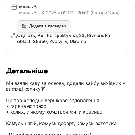
липень 5
липень 5 - 6, 2025 в 09:00 - 20:00 (Europe/Kiev)
Одність, Vul. Perspektyvna, 23, Rivnens'ka
oblast, 35350, Kvasyliv, Ukraine
Детальніше
Ми взяли каву за основу, додали вайбу вихідних у
вигляді келиху🍸
Це про холодне вершкове задоволення
• гаряча еспресо
• келих, у якому хочеться жити красиво.
Комусь напій, комусь десерт, комусь естетика
📍Спробуєш новий мартіні афогато?