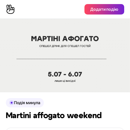
Додати подію
Подія минула
Martini affogato weekend