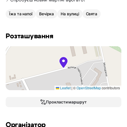
Їжа та напої
Вечірка
На вулиці
Свята
Розташування
Leaflet
|
©
OpenStreetMap
contributors
Прокласти маршрут
Організатор