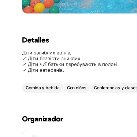
Detalles
Діти загиблих воїнів,
✓ Діти безвісти зниклих,
✓ Діти чиї батьки перебувають в полоні,
✓ Діти ветеранів.
Comida y bebida
Con niños
Conferencias y clase
Organizador