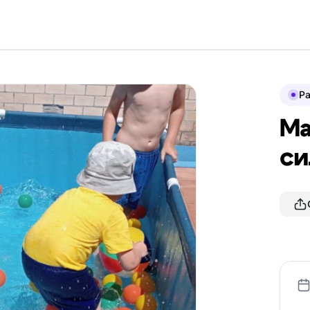
P
Ма
си