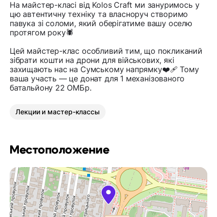
На майстер-класі від Kolos Craft ми зануримось у
цю автентичну техніку та власноруч створимо
павука зі соломи, який оберігатиме вашу оселю
протягом року🕷
Цей майстер-клас особливий тим, що покликаний
зібрати кошти на дрони для військових, які
захищають нас на Сумському напрямку❤️‍🩹 Тому
ваша участь — це донат для 1 механізованого
батальйону 22 ОМБр.
Лекции и мастер-классы
Местоположение