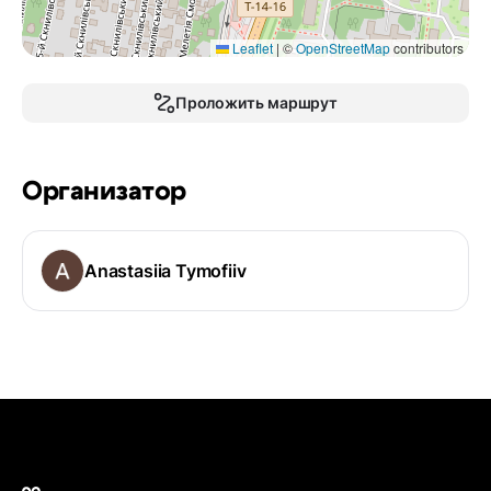
Leaflet
|
©
OpenStreetMap
contributors
Проложить маршрут
Организатор
Anastasiia Tymofiiv