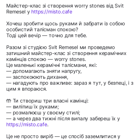
Майстер-клас зі створення worry stones від Svit
Remesel у
https://misto.cafe
Хочеш зробити щось руками й забрати із собою
особистий талісман спокою?
Тоді цей вечір — точно для тебе.
Разом зі студією Svit Remesel ми проведемо
затишний майстер-клас зі створення керамічних
камінців спокою — worry stones.
Це маленькі керамічні талісмани, які:
— допомагають зняти напругу,
— заспокоюють дихання,
— нагадують про важливе: зараз я тут, у безпеці, і з
цим я впораюся.
🤲 Ти створиш три власні камінці:
— виліпиш їх руками;
— розмалюєш у своєму стилі;
— а через два тижні після випалу забереш їх у
https://misto.cafe
.
Це не просто виріб — це спосіб заземлитися у