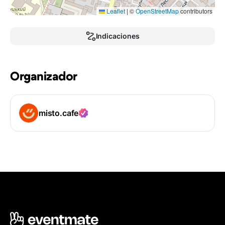
Leaflet
|
©
OpenStreetMap
contributors
Indicaciones
Organizador
misto.cafe