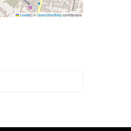
Leaflet
|
©
OpenStreetMap
contributors
а