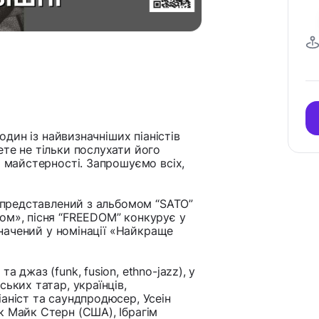
 один із найвизначніших піаністів
те не тільки послухати його
и майстерності. Запрошуємо всіх,
в представлений з альбомом “SATO”
ом», пісня “FREEDOM” конкурує у
дзначений у номінації «Найкраще
 джаз (funk, fusion, ethno-jazz), у
ьких татар, українців,
аніст та саундпродюсер, Усеін
к Майк Стерн (США), Ібрагім