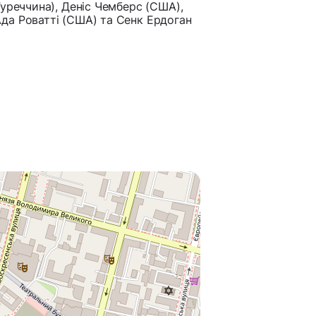
Туреччина), Деніс Чемберс (США),
да Роватті (США) та Сенк Ердоган