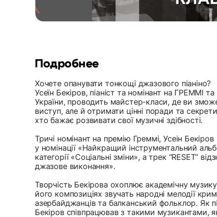
Подробнее
Хочете опанувати тонкощі джазового піаніно?
Усеїн Бекіров, піаніст та номінант на ГРЕММІ та
України, проводить майстер-класи, де ви зможе
виступ, але й отримати цінні поради та секрет
хто бажає розвивати свої музичні здібності.
Тричі номінант на премію Греммі, Усеін Бекіро
у номінації «Найкращий інструментальний альб
категорії «Соціальні зміни», а трек “RESET” ві
джазове виконання».
Творчість Бекірова охоплює академічну музику та
його композиціях звучать народні мелодії кримс
азербайджанців та балканський фольклор. Як пі
Бекіров співпрацював з такими музикантами, я