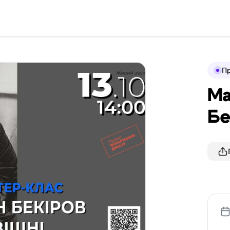
П
Ма
Бе