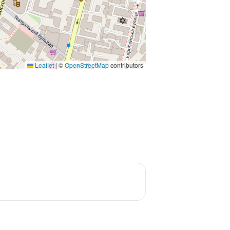
Leaflet
|
©
OpenStreetMap
contributors
а