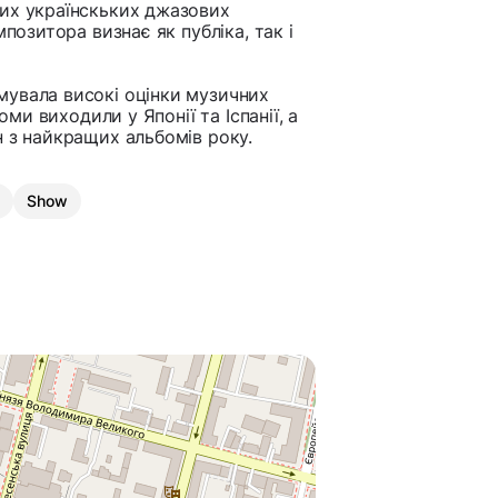
дих українскьких джазових
позитора визнає як публіка, так і
мувала високі оцінки музичних
оми виходили у Японії та Іспанії, а
н з найкращих альбомів року.
s
Show