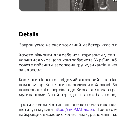
Details
Запрошуємо на ексклюзивний майстер-клас з гр
Хочете відкрити для себе нові горизонти у світ
навчитися укращого контрабасиста України. Аб
хочете побачити захоплену гру музикантів у н
за адресою!
Костянтин Іоненко – відомий джазовий, і не тіль
композитор. Костянтин народився в Харкові. За
консерваторію, переїхав до Києва, де почав г
музикантами. У той період він також багато 
Трохи згодом Костянтин Іоненко почав викладат
інституті музики
https://ім.Р.М.Глієра
. При цьом
найкращих джазових колективах, різноманітних 