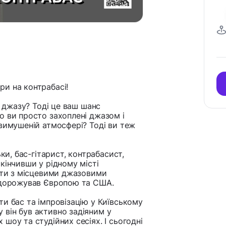
и на контрабасі!
і джазу? Тоді це ваш шанс
о ви просто захоплені джазом і
евимушеній атмосфері? Тоді ви теж
ки, бас-гітарист, контрабасист,
кінчивши у рідному місті
рати з місцевими джазовими
подорожував Європою та США.
и бас та імпровізацію у Київському
у він був активно задіяним у
шоу та студійних сесіях. І сьогодні