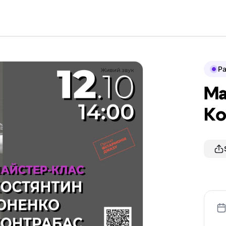
P
Ма
Ко