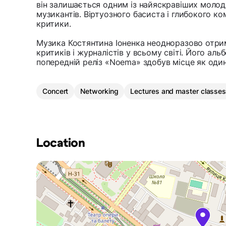
він залишається одним із найяскравіших моло
музикантів. Віртуозного басиста і глибокого ком
критики.
Музика Костянтина Іоненка неодноразово отри
критиків і журналістів у всьому світі. Його альб
попередній реліз «Noema» здобув місце як оди
Concert
Networking
Lectures and master classe
Location