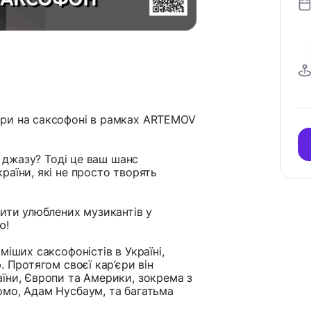
гри на саксофоні в рамках ARTEMOV
і джазу? Тоді це ваш шанс
раїни, які не просто творять
чити улюблених музикантів у
ю!
іших саксофоністів в Україні,
. Протягом своєї кар’єри він
їни, Європи та Америки, зокрема з
омо, Адам Нусбаум, та багатьма