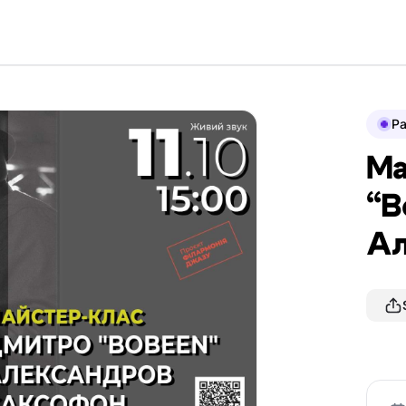
P
Ма
“В
Ал