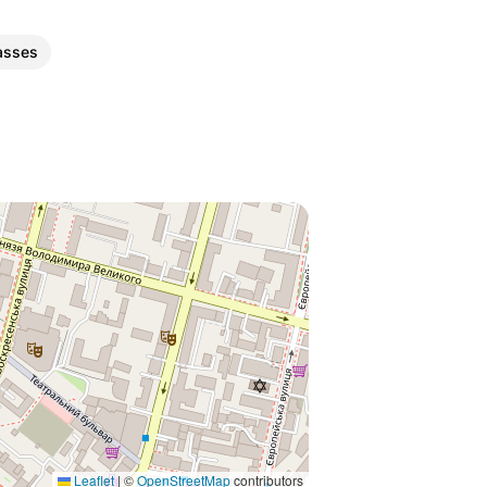
asses
Leaflet
|
©
OpenStreetMap
contributors