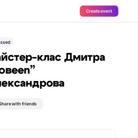
Create event
assed
йстер-клас Дмитра
овееn”
ександрова
Share with friends