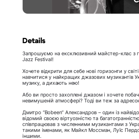
Details
Запрошуємо на ексклюзивний майстер-клас з 
Jazz Festival!
Хочете відкрити для себе нові горизонти у світ
навчитися у найкращих джазових музикантів Ук
музику, а дихають нею!
Або ви просто захоплені джазом і хочете поба
невимушеній атмосфері? Тоді ви теж за адресо
Дмитро “Bobeen” Александров – один із найвідом
відомий своєю віртуозністю та багатогранністю
співпрацював з численними музикантами з Укра
такими іменами, як Майкл Моссман, Луїс Перд
іншими.