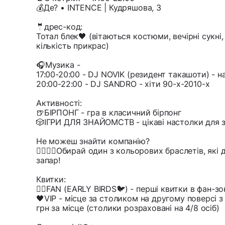
💰Де? • INTENCE | Кудряшова, 3
🤵дрес-код:
Тотал блек🖤 (вітаються костюми, вечірні сукні,
кількість прикрас)
🎧Музика -
17:00-20:00 - DJ NOVIK (резидент такашоти) - 
20:00-22:00 - DJ SANDRO - хіти 90-х-2010-х
Активності:
🍺БІРПОНГ - гра в класичний бірпонг
🎲ІГРИ ДЛЯ ЗНАЙОМСТВ - цікаві настолки для 
Не можеш знайти компанію?
👩‍❤️‍💋‍👨Обирай один з кольорових браслетів, 
запар!
Квитки:
❤️‍🔥FAN (EARLY BIRDS🐦) - перші квитки в фан-з
🖤VIP - місце за столиком на другому поверсі 
грн за місце (столики розраховані на 4/8 осіб)