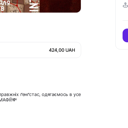
424,00 UAH
равжніх ґенґстас, одягаємось в усе
МАФІЇ!💸