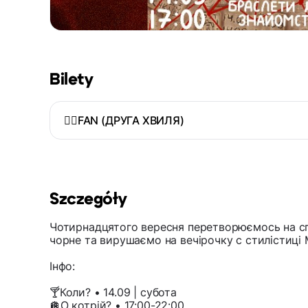
Bilety
❤️‍🔥FAN (ДРУГА ХВИЛЯ)
Szczegóły
Чотирнадцятого вересня перетворюємось на сп
чорне та вирушаємо на вечірочку с стилістиці 
Інфо:
🍸Коли? • 14.09 | субота
🪩О котрій? • 17:00-22:00