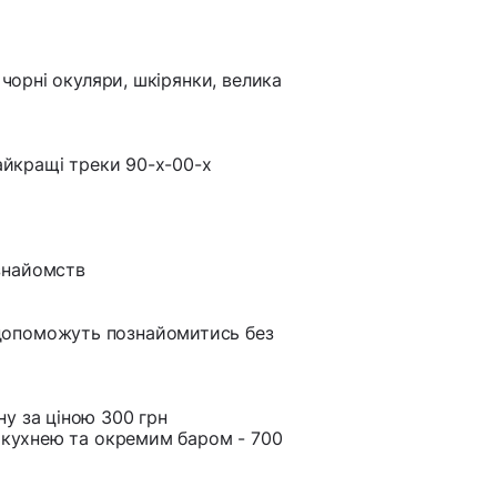
 чорні окуляри, шкірянки, велика
найкращі треки 90-х-00-х
знайомств
які допоможуть познайомитись без
ону за ціною 300 грн
з кухнею та окремим баром - 700