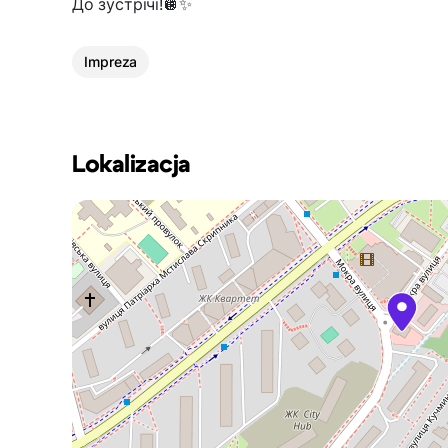
До зустрічі!🪩✨
Impreza
Lokalizacja