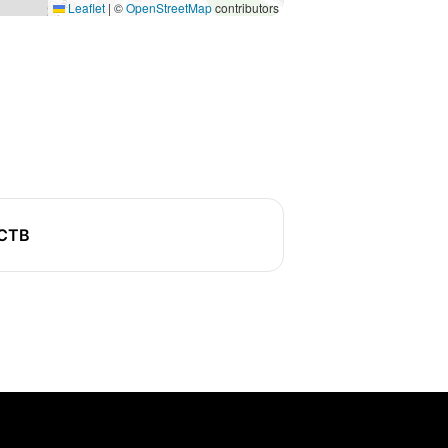
Leaflet
|
©
OpenStreetMap
contributors
СТВ