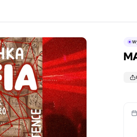
Wy
МА