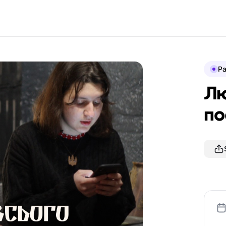
P
Лю
по