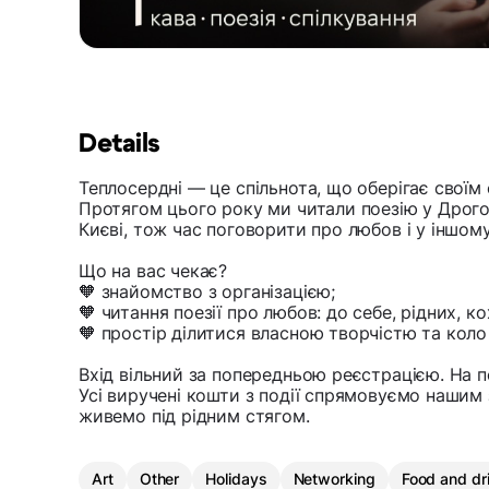
Details
Теплосердні — це спільнота, що оберігає своїм
Протягом цього року ми читали поезію у Дрогоб
Києві, тож час поговорити про любов і у іншому
Що на вас чекає?
🧡 знайомство з організацією;
🧡 читання поезії про любов: до себе, рідних, ко
🧡 простір ділитися власною творчістю та коло
Вхід вільний за попередньою реєстрацією. На п
Усі виручені кошти з події спрямовуємо нашим
живемо під рідним стягом.
Art
Other
Holidays
Networking
Food and dr