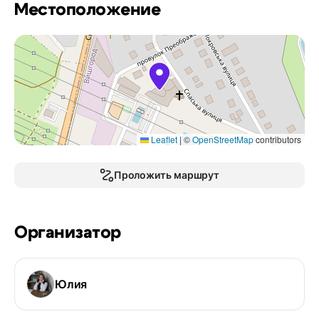
Местоположение
Leaflet
|
©
OpenStreetMap
contributors
Проложить маршрут
Организатор
Юлия