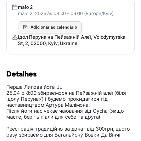
maio 2
maio 2, 2026 às 08:00 - 09:00 (Europe/Kyiv)
Ідол Перуна на Пейзажній Алеї, Volodymyrska
St, 2, 02000, Kyiv, Ukraine
Detalhes
Перша Липова йога 🧘‍♂️
25.04 о 8:00 збираємося на Пейзажній алеї (біля
Ідолу Перуна⚡️) і будемо прокидатися під
наставництвом Артура Малімона.
Після йоги нас чекає чаювання від Oycha (якщо
маєте, беріть піали для себе та друга)
Реєстрація традиційно за донат від 300грн, цього
разу збираємо для Батальйону Вовки Да Вінчі