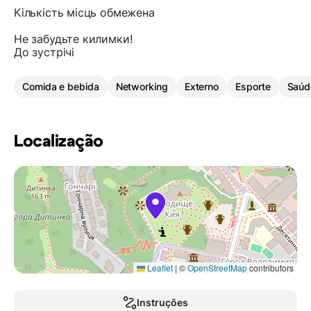
Кількість місць обмежена
Не забудьте килимки!
До зустрічі
Comida e bebida
Networking
Externo
Esporte
Saúd
Localização
Leaflet
|
©
OpenStreetMap
contributors
Instruções