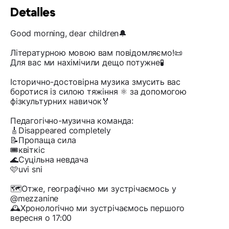
Detalles
Good morning, dear children🔔
Літературною мовою вам повідомляємо!📜
Для вас ми нахімічили дещо потужне🧪
Історично-достовірна музика змусить вас
боротися із силою тяжіння ⚛️ за допомогою
фізкультурних навичок🏅
Педагогічно-музична команда:
🎸Disappeared completely
📝Пропаща сила
🎟️квіткіс
🌊Суцільна невдача
🩷uvi sni
🗺️Отже, географічно ми зустрічаємось у
@mezzanine
🕰️Хронологічно ми зустрічаємось першого
вересня о 17:00