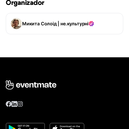
Organizador
Микита Солоід | не.культурні