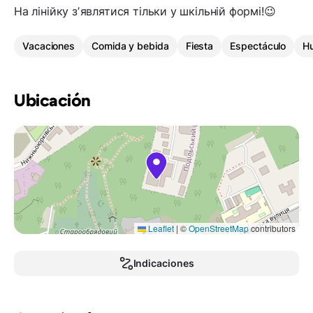
На лінійку зʼявлятися тільки у шкільній формі!😉
Vacaciones
Comida y bebida
Fiesta
Espectáculo
H
Ubicación
Leaflet
|
©
OpenStreetMap
contributors
Indicaciones