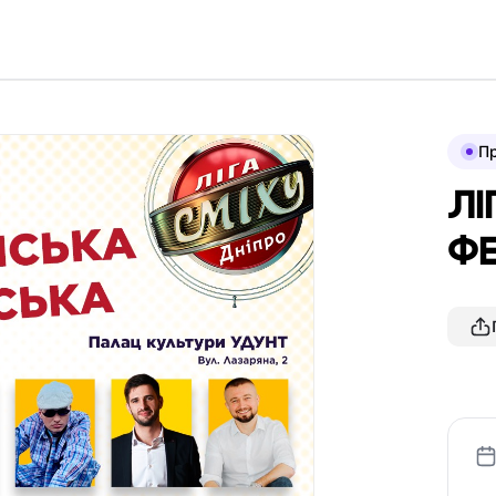
П
ЛІ
Ф