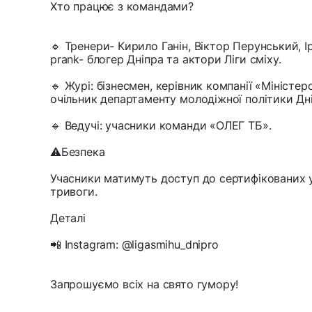
Хто працює з командами?
🔹 Тренери- Кирило Ганін, Віктор Перунський, І
prank- блогер Дніпра та актори Ліги сміху.
🔹 Журі: бізнесмен, керівник компанії «Міністе
очільник департаменту молодіжної політики Дн
🔹 Ведучі: учасники команди «ОЛЕГ ТБ».
⚠️Безпека
Учасники матимуть доступ до сертифікованих у
тривоги.
Деталі
📲 Instagram: @ligasmihu_dnipro
Запрошуємо всіх на свято гумору!