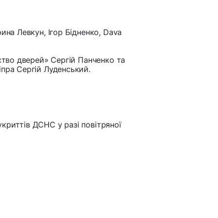
рина Левкун, Ігор Бідненко, Dava
рство дверей» Сергій Панченко та
іпра Сергій Луденський.
криттів ДСНС у разі повітряної