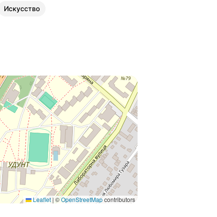
Искусство
Leaflet
|
©
OpenStreetMap
contributors