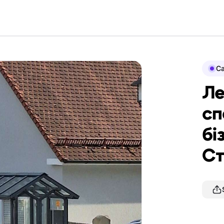
Ca
Ле
сп
бі
Ст