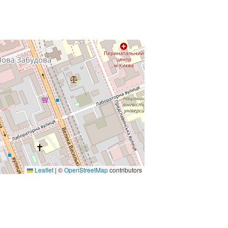
Leaflet
|
©
OpenStreetMap
contributors