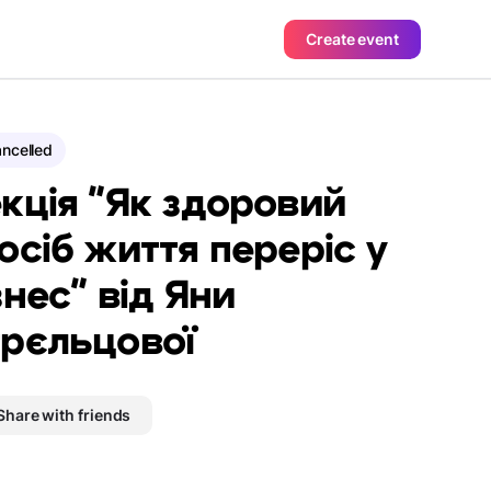
Create event
ncelled
кція "Як здоровий
осіб життя переріс у
знес" від Яни
рєльцової
Share with friends