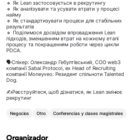
🔹 Як Lean застосовується в рекрутингу
🔹 Як аналізувати та усувати втрати у процесі
найму
🔹 Як стандартизувати процеси для стабільних
результатів
🔹 Поділимося досвідом впровадження Lean
підходів, зменшенням втрат на кожному етапі
процесу та покращенням роботи через цикли
PDCA.
🗣Спікер: Олександр Гебултівський, СОО web3
компанії Sabai Protocol, ex Head of Recruiting
компанії Moneyveo. Резидент спільноти Talented
Dog.
✍️Реєструйтеся, щоб дізнатися, як Lean змінює
рекрутинг
Negocios
Otro
Conferencias y clases magistrales
Organizador