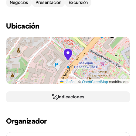
Negocios
Presentación
Excursión
Ubicación
Leaflet
|
©
OpenStreetMap
contributors
Indicaciones
Organizador