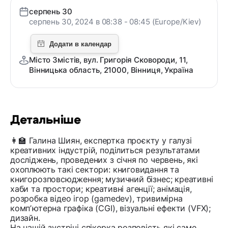
серпень 30
серпень 30, 2024 в 08:38 - 08:45 (Europe/Kiev)
Місто Змістів, вул. Григорія Сковороди, 11,
Вінницька область, 21000, Вінниця, Україна
Детальніше
👩‍🏫 Галина Шиян, експертка проєкту у галузі
креативних індустрій, поділиться результатами
досліджень, проведених з січня по червень, які
охоплюють такі сектори: книговидання та
книгорозповсюдження; музичний бізнес; креативні
хаби та простори; креативні агенції; анімація,
розробка відео ігор (gamedev), тривимірна
компʼютерна графіка (CGI), візуальні ефекти (VFX);
дизайн.
На нашій зустрічі спікерка розповість які саме