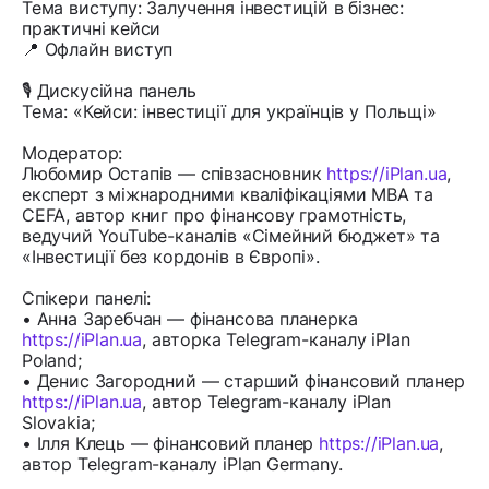
Тема виступу: Залучення інвестицій в бізнес:
практичні кейси
📍 Офлайн виступ
🎙️ Дискусійна панель
Тема: «Кейси: інвестиції для українців у Польщі»
Модератор:
Любомир Остапів — співзасновник
https://iPlan.ua
,
експерт з міжнародними кваліфікаціями MBA та
CEFA, автор книг про фінансову грамотність,
ведучий YouTube-каналів «Сімейний бюджет» та
«Інвестиції без кордонів в Європі».
Спікери панелі:
• Анна Заребчан — фінансова планерка
https://iPlan.ua
, авторка Telegram-каналу iPlan
Poland;
• Денис Загородний — старший фінансовий планер
https://iPlan.ua
, автор Telegram-каналу iPlan
Slovakia;
• Ілля Клець — фінансовий планер
https://iPlan.ua
,
автор Telegram-каналу iPlan Germany.