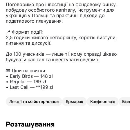
Поговоримо про інвестиції на фондовому ринку,
побудову особистого капіталу, інструменти для
українців у Польщі та практичні підходи до
податкового планування.
📍 Формат події:
2,5 години живого нетворкінгу, короткі виступи,
питання та дискусії.
До 100 учасників — лише ті, кому справді цікаво
будувати капітал та інвестувати свідомо.
🎟️ Ціни на квитки:
• Early Birds — 148 zł
• Regular — 169 zł
• Last Call — **199 zl
Лекції та майстер-класи
Ярмарок
Конференція
Біз
Розташування