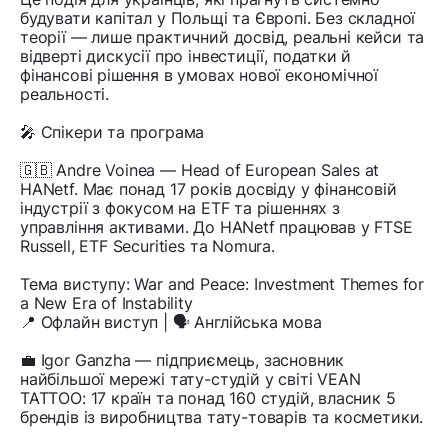
будувати капітал у Польщі та Європі. Без складної
теорії — лише практичний досвід, реальні кейси та
відверті дискусії про інвестиції, податки й
фінансові рішення в умовах нової економічної
реальності.
🎤 Спікери та програма
🇬🇧 Andre Voinea — Head of European Sales at
HANetf. Має понад 17 років досвіду у фінансовій
індустрії з фокусом на ETF та рішеннях з
управління активами. До HANetf працював у FTSE
Russell, ETF Securities та Nomura.
Тема виступу: War and Peace: Investment Themes for
a New Era of Instability
📍 Офлайн виступ | 🗣️ Англійська мова
💼 Igor Ganzha — підприємець, засновник
найбільшої мережі тату-студій у світі VEAN
TATTOO: 17 країн та понад 160 студій, власник 5
брендів із виробництва тату-товарів та косметики.