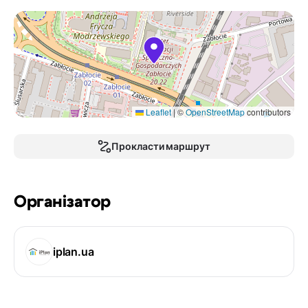
Leaflet
|
©
OpenStreetMap
contributors
Прокласти маршрут
Організатор
iplan.ua