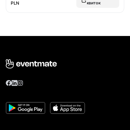
PLN
квиток