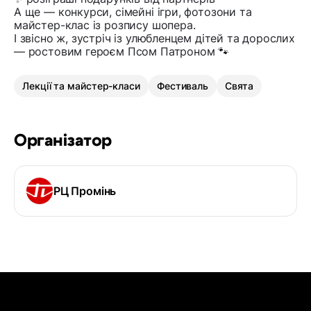
А ще — конкурси, сімейні ігри, фотозони та
майстер-клас із розпису шопера.
І звісно ж, зустріч із улюбленцем дітей та дорослих
— ростовим героєм Псом Патроном 🐾
Лекції та майстер-класи
Фестиваль
Свята
Організатор
РЦ Промінь