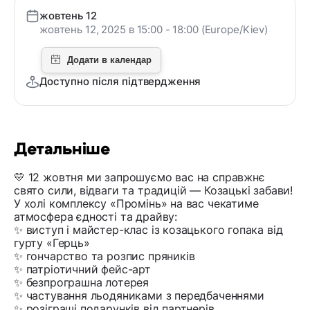
жовтень 12
жовтень 12, 2025 в 15:00 - 18:00 (Europe/Kiev)
Доступно після підтвердження
Детальніше
💛 12 жовтня ми запрошуємо вас на справжнє
свято сили, відваги та традицій — Козацькі забави!
У холі комплексу «Промінь» на вас чекатиме
атмосфера єдності та драйву:
✨ виступ і майстер-клас із козацького гопака від
гурту «Герць»
✨ гончарство та розпис пряників
✨ патріотичний фейс-арт
✨ безпрограшна лотерея
✨ частування льодяниками з передбаченнями
✨ розіграші подарунків від партнерів