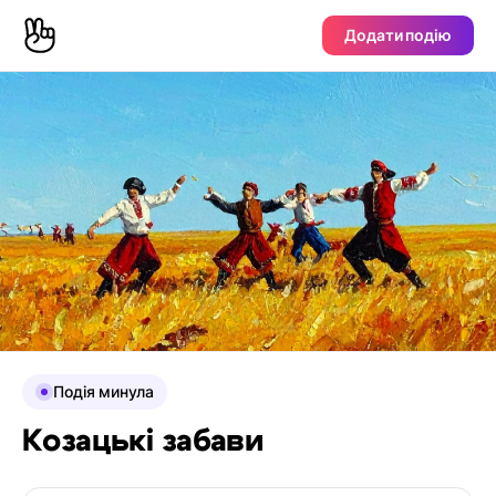
Додати подію
Подія минула
Козацькі забави