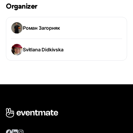
Organizer
Роман Загорняк
Svitlana Didkivska