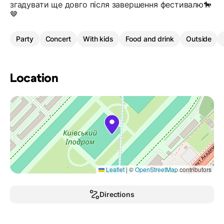
згадувати ще довго після завершення фестивалю🐎
🤎
Party
Concert
With kids
Food and drink
Outside
Location
Leaflet
|
©
OpenStreetMap
contributors
Directions