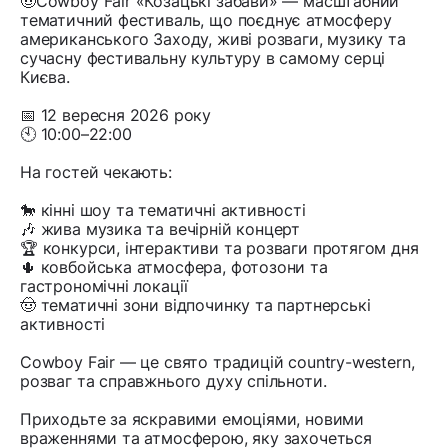
🤠Cowboy Fair «Козацькі забави» — масштабний
тематичний фестиваль, що поєднує атмосферу
американського Заходу, живі розваги, музику та
сучасну фестивальну культуру в самому серці
Києва.
📅 12 вересня 2026 року
🕙 10:00–22:00
На гостей чекають:
🐎 кінні шоу та тематичні активності
🎶 жива музика та вечірній концерт
🏆 конкурси, інтерактиви та розваги протягом дня
🌵 ковбойська атмосфера, фотозони та
гастрономічні локації
🤠 тематичні зони відпочинку та партнерські
активності
Cowboy Fair — це свято традицій country-western,
розваг та справжнього духу спільноти.
Приходьте за яскравими емоціями, новими
враженнями та атмосферою, яку захочеться