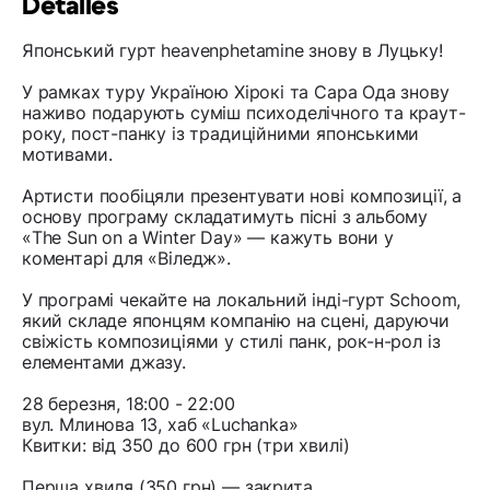
Detalles
Японський гурт heavenphetamine знову в Луцьку!
У рамках туру Україною Хірокі та Сара Ода знову
наживо подарують суміш психоделічного та краут-
року, пост-панку із традиційними японськими
мотивами.
Артисти пообіцяли презентувати нові композиції, а
основу програму складатимуть пісні з альбому
«The Sun on a Winter Day» — кажуть вони у
коментарі для «Віледж».
У програмі чекайте на локальний інді-гурт Schoom,
який складе японцям компанію на сцені, даруючи
свіжість композиціями у стилі панк, рок-н-рол із
елементами джазу.
28 березня, 18:00 - 22:00
вул. Млинова 13, хаб «Luchanka»
Квитки: від 350 до 600 грн (три хвилі)
Перша хвиля (350 грн) — закрита.