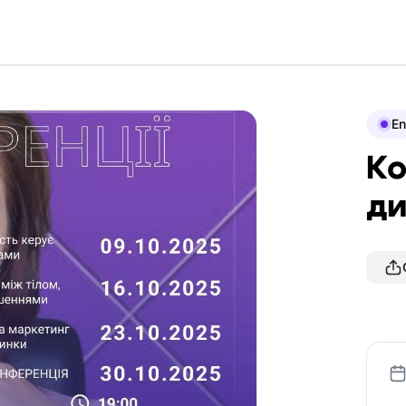
En
Ко
ди