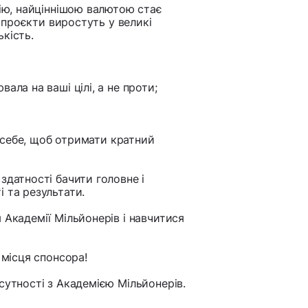
цію, найціннішою валютою стає
і проєкти виростуть у великі
кість.
ала на ваші цілі, а не проти;
 і себе, щоб отримати кратний
здатності бачити головне і
 та результати.
 Академії Мільйонерів і навчитися
 місця спонсора!
сутності з Академією Мільйонерів.