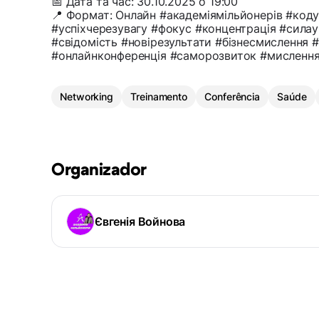
📅 Дата та час: 30.10.2025 о 19:00
📍 Формат: Онлайн #академіямільйонерів #код
#успіхчерезувагу #фокус #концентрація #сила
#свідомість #новірезультати #бізнесмислення #
#онлайнконференція #саморозвиток #мисленн
Networking
Treinamento
Conferência
Saúde
Organizador
Євгенія Войнова