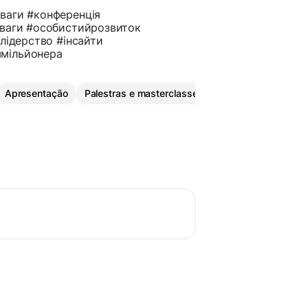
уваги #конференція
уваги #особистийрозвиток
лідерство #інсайти
ямільйонера
Apresentação
Palestras e masterclasses