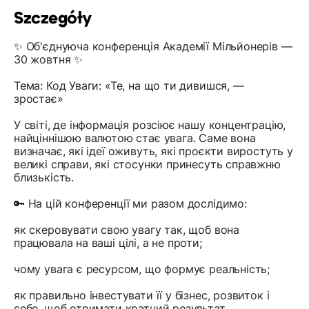
Szczegóły
✨ Об'єднуюча конференція Академії Мільйонерів —
30 жовтня ✨
Тема: Код Уваги: «Те, на що ти дивишся, —
зростає»
У світі, де інформація розсіює нашу концентрацію,
найціннішою валютою стає увага. Саме вона
визначає, які ідеї оживуть, які проєкти виростуть у
великі справи, які стосунки принесуть справжню
близькість.
🔑 На цій конференції ми разом дослідимо:
як скеровувати свою увагу так, щоб вона
працювала на ваші цілі, а не проти;
чому увага є ресурсом, що формує реальність;
як правильно інвестувати її у бізнес, розвиток і
себе, щоб отримати кратний результат.