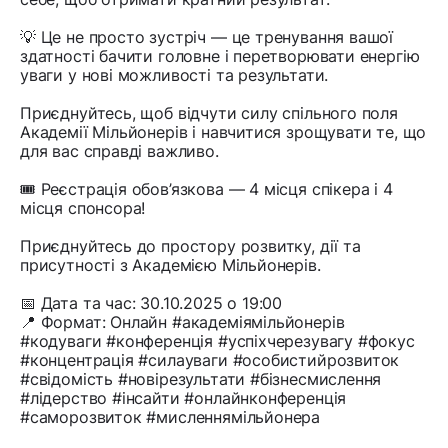
💡 Це не просто зустріч — це тренування вашої
здатності бачити головне і перетворювати енергію
уваги у нові можливості та результати.
Приєднуйтесь, щоб відчути силу спільного поля
Академії Мільйонерів і навчитися зрощувати те, що
для вас справді важливо.
🎟 Реєстрація обов’язкова — 4 місця спікера і 4
місця спонсора!
Приєднуйтесь до простору розвитку, дії та
присутності з Академією Мільйонерів.
📅 Дата та час: 30.10.2025 о 19:00
📍 Формат: Онлайн #академіямільйонерів
#кодуваги #конференція #успіхчерезувагу #фокус
#концентрація #силауваги #особистийрозвиток
#свідомість #новірезультати #бізнесмислення
#лідерство #інсайти #онлайнконференція
#саморозвиток #мисленнямільйонера