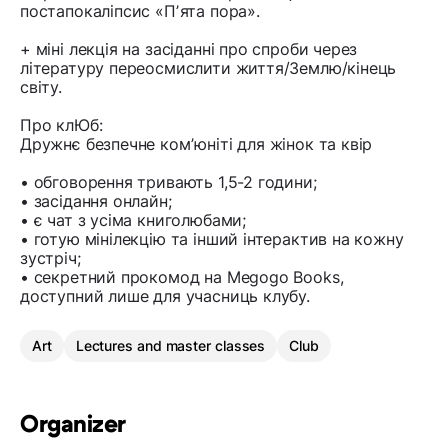
постапокаліпсис «Пʼята пора».
+ міні лекція на засіданні про спроби через
літературу переосмислити життя/Землю/кінець
світу.
Про клЮб:
Дружнє безпечне комʼюніті для жінок та квір
• обговорення тривають 1,5-2 години;
• засідання онлайн;
• є чат з усіма книголюбами;
• готую мінілекцію та інший інтерактив на кожну
зустріч;
• секретний прокомод на Megogo Books,
доступний лише для учасниць клубу.
Art
Lectures and master classes
Club
Organizer