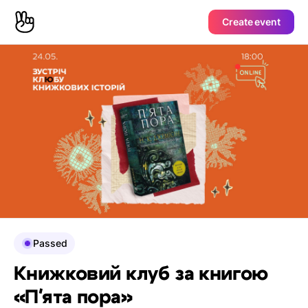
Create event
Passed
Книжковий клуб за книгою
«Пʼята пора»