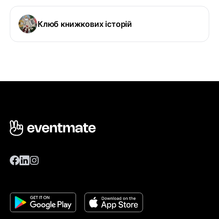
Клюб книжкових історій