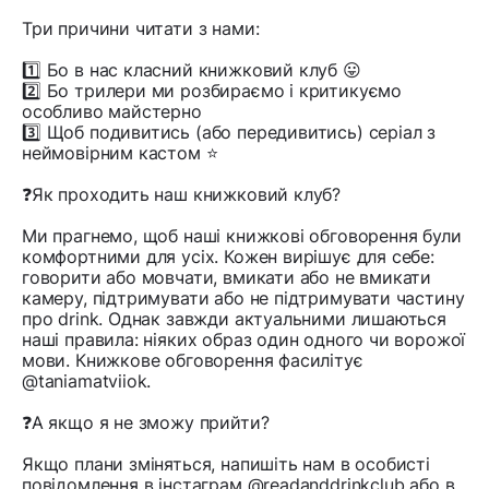
Три причини читати з нами:
1️⃣ Бо в нас класний книжковий клуб 😛
2️⃣ Бо трилери ми розбираємо і критикуємо
особливо майстерно
3️⃣ Щоб подивитись (або передивитись) серіал з
неймовірним кастом ⭐️
❓Як проходить наш книжковий клуб?
Ми прагнемо, щоб наші книжкові обговорення були
комфортними для усіх. Кожен вирішує для себе:
говорити або мовчати, вмикати або не вмикати
камеру, підтримувати або не підтримувати частину
про drink. Однак завжди актуальними лишаються
наші правила: ніяких образ один одного чи ворожої
мови. Книжкове обговорення фасилітує
@taniamatviiok.
❓А якщо я не зможу прийти?
Якщо плани зміняться, напишіть нам в особисті
повідомлення в інстаграм @readanddrinkclub або в