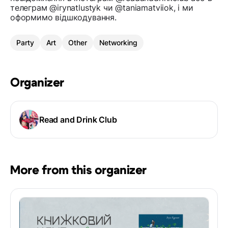
телеграм @irynatlustyk чи @taniamatviiok, і ми
оформимо відшкодування.
Party
Art
Other
Networking
Organizer
Read and Drink Club
More from this organizer