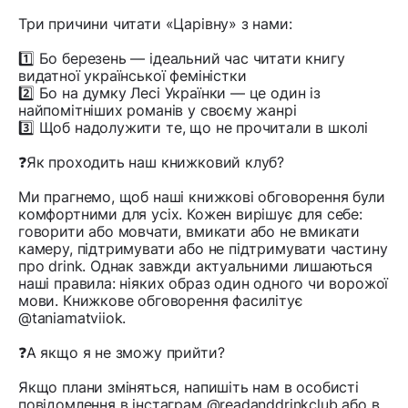
Три причини читати «Царівну» з нами:
1️⃣ Бо березень — ідеальний час читати книгу
видатної української феміністки
2️⃣ Бо на думку Лесі Українки — це один із
найпомітніших романів у своєму жанрі
3️⃣ Щоб надолужити те, що не прочитали в школі
❓Як проходить наш книжковий клуб?
Ми прагнемо, щоб наші книжкові обговорення були
комфортними для усіх. Кожен вирішує для себе:
говорити або мовчати, вмикати або не вмикати
камеру, підтримувати або не підтримувати частину
про drink. Однак завжди актуальними лишаються
наші правила: ніяких образ один одного чи ворожої
мови. Книжкове обговорення фасилітує
@taniamatviiok.
❓А якщо я не зможу прийти?
Якщо плани зміняться, напишіть нам в особисті
повідомлення в інстаграм @readanddrinkclub або в