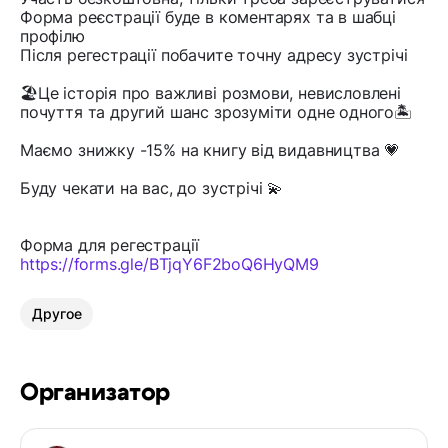
Форма реєстрації буде в коментарях та в шабці
профілю
Після регестрації побачите точну адресу зустрічі
🏖Це історія про важливі розмови, невисловлені
почуття та другий шанс зрозуміти одне одного🏝
Маємо знижку -15% на книгу від видавництва 💗
Буду чекати на вас, до зустрічі 💫
Форма для регестрації
https://forms.gle/BTjqY6F2boQ6HyQM9
Другое
Организатор