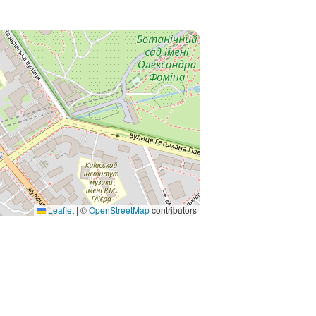
Leaflet
|
©
OpenStreetMap
contributors