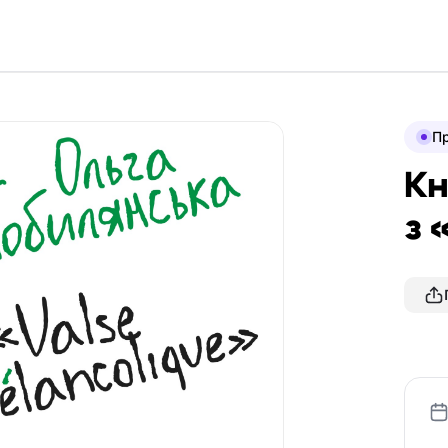
П
Кн
з 