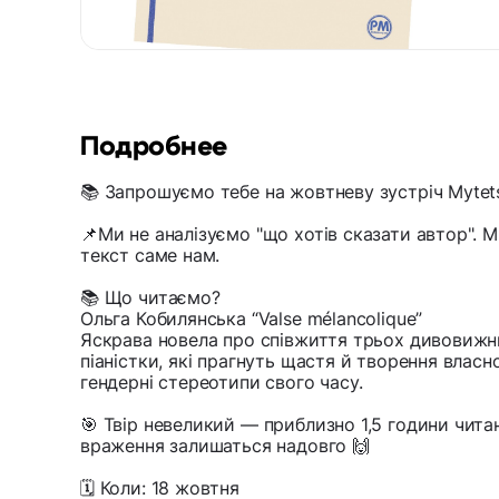
Подробнее
📚 Запрошуємо тебе на жовтневу зустріч Myte
📌Ми не аналізуємо "що хотів сказати автор". 
текст саме нам.
📚 Що читаємо?
Ольга Кобилянська “Valse mélancolique”
Яскрава новела про співжиття трьох дивовижн
піаністки, які прагнуть щастя й творення влас
гендерні стереотипи свого часу.
🎯 Твір невеликий — приблизно 1,5 години читан
враження залишаться надовго 🙌
🗓 Коли: 18 жовтня