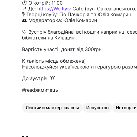
🕚 О котрій: 11:00
📍 Де:
https://We.Kyiv
Cafe (вул. Саксаганського, 
🎙 Творці клубу: Гіо Пачкорія та Юлія Комарин
👥 Модераторка: Юлія Комарин
🤍 Зустріч благодійна, всі кошти наприкінці сез
бібліотеки на Київщині.
Вартість участі: донат від 300грн
Кількість місць обмежена)
Насолоджуйся українською літературою разом
До зустрічі 👋
#readякмитець
Лекции и мастер-классы
Искусство
Нетворки