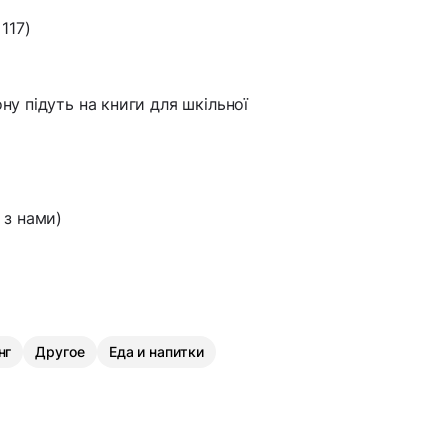
117)
ону підуть на книги для шкільної
 з нами)
нг
Другое
Еда и напитки