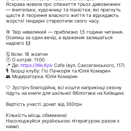
Яскрава новела про співжиття трьох дивовижних
— вчительки, художниці та піаністки, які прагнуть
щастя й творення власного життя та відкидають
жорсткі гендерні стереотипи свого часу.
🎯 Твір невеликий — приблизно 1,5 години читання.
Осилиш за один вечір, а враження залишаться
надовго 🙌
🗓 Коли: 18 жовтня
🕚 О котрій: 11:00
📍 Де:
https://We.Kyiv
Cafe (вул. Саксаганського, 117)
🎙 Творці клубу: Гіо Пачкорія та Юлія Комарин
👥 Модераторка: Юлія Комарин
🤍 Зустріч благодійна, всі кошти наприкінці сезону
підуть на книги для шкільної бібліотеки на Київщині.
Вартість участі: донат від 300грн
Кількість місць обмежена)
Насолоджуйся українською літературою разом з
нами)