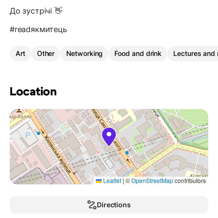
До зустрічі 👋
#readякмитець
Art
Other
Networking
Food and drink
Lectures and 
Location
Leaflet
|
©
OpenStreetMap
contributors
Directions