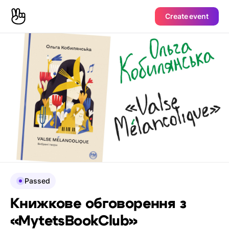
Create event
Passed
Книжкове обговорення з
«MytetsBookClub»