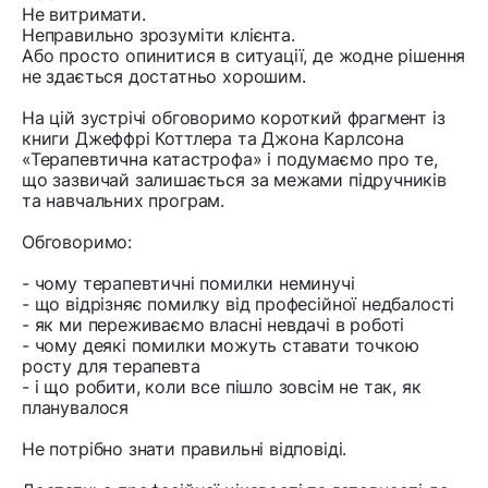
Не витримати.
Неправильно зрозуміти клієнта.
Або просто опинитися в ситуації, де жодне рішення
не здається достатньо хорошим.
На цій зустрічі обговоримо короткий фрагмент із
книги Джеффрі Коттлера та Джона Карлсона
«Терапевтична катастрофа» і подумаємо про те,
що зазвичай залишається за межами підручників
та навчальних програм.
Обговоримо:
- чому терапевтичні помилки неминучі
- що відрізняє помилку від професійної недбалості
- як ми переживаємо власні невдачі в роботі
- чому деякі помилки можуть ставати точкою
росту для терапевта
- і що робити, коли все пішло зовсім не так, як
планувалося
Не потрібно знати правильні відповіді.