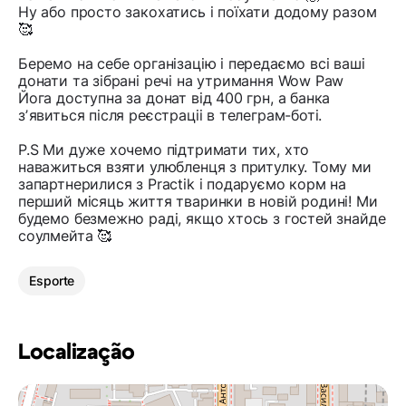
Ну або просто закохатись і поїхати додому разом
🥰
Беремо на себе організацію і передаємо всі ваші
донати та зібрані речі на утримання Wow Paw
Йога доступна за донат від 400 грн, а банка
зʼявиться після реєстраціі в телеграм-боті.
P.S Ми дуже хочемо підтримати тих, хто
наважиться взяти улюбленця з притулку. Тому ми
запартнерилися з Practik і подаруємо корм на
перший місяць життя тваринки в новій родині! Ми
будемо безмежно раді, якщо хтось з гостей знайде
соулмейта 🥰
Esporte
Localização