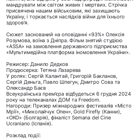
мандрувати між світом живих і мертвих. Стрічка
присвячена нашим військовим, які захищають
Україну, і торкається наслідків війни для їхнього
здоров’я.
Сюжет заснований на оповіданні «93%» Олексія
Розумова, воїна з Дніпра. Фільм знятий студією
«ASSA» на замовлення державного підприємства
«Мультимедійна платформа іномовлення України».
Режисер: Данило Дедков
Продюсерка: Тетяна Лазарева
У ролях: Сергій Калантай, Григорій Бакланов,
Сергій Деньга, Павло Шпегун, Дмитро Сова та
Олександр Баєв
Всеукраїнська прем’єра відбудеться 6 грудня 2024
року на телеканалах ДОМ та Freedom.
Нагороди: Призер міжнародних фестивалів «Місто
Мрії», «Миколайчук Опен», Gold Firefly (Канни),
«ОКО» (Болгарія), фіналіст Semana del Cine
Ucraniano (Іспанія).
Розклад події: