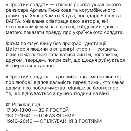
«Простий солдат» — спільна робота українського
режисера Артема Рижикова та колумбійського
режисера Хуана Каміло Круса, володаря Emmy та
BAFTA. Унікальна співпраця двох авторів, які
створювали фільм на відстані, об’єднаних однією
метою: показати правду про українського солдата.
Фільм показує війну без прикрас і дистанції.
Це історія людини в епіцентрі історії — солдата,
який намагається залишатися сином, чоловіком,
другом, творцем, попри світ, що щодня руйнується
й збирається наново.
«Простий солдат» — про вибір, що змінює життя;
про любов і відповідальність перед тими, хто чекає
вдома; про побратимство, міцніше за броню; про
те, що відбувається з душею людини на війні.
📅 Розклад події:
17:30–18:00 — ЗБІР ГОСТЕЙ
18:00–19:40 — ПОКАЗ ФІЛЬМУ
19:40–20:40 — СПІЛКУВАННЯ З ГОСТЯМИ