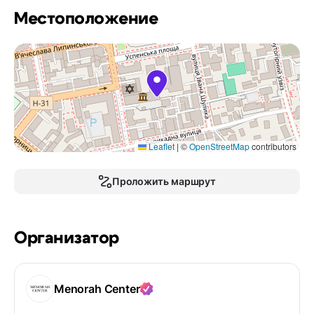
Местоположение
Leaflet
|
©
OpenStreetMap
contributors
Проложить маршрут
Организатор
Menorah Center