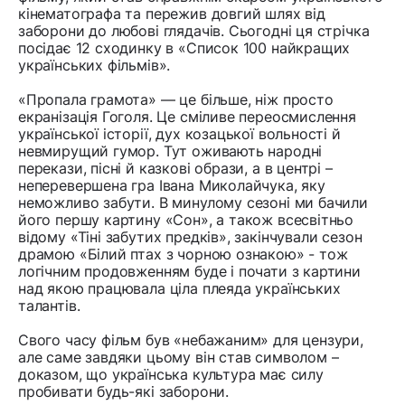
кінематографа та пережив довгий шлях від
заборони до любові глядачів. Сьогодні ця стрічка
посідає 12 сходинку в «Список 100 найкращих
українських фільмів».
«Пропала грамота» — це більше, ніж просто
екранізація Гоголя. Це сміливе переосмислення
української історії, дух козацької вольності й
невмирущий гумор. Тут оживають народні
перекази, пісні й казкові образи, а в центрі –
неперевершена гра Івана Миколайчука, яку
неможливо забути. В минулому сезоні ми бачили
його першу картину «Сон», а також всесвітньо
відому «Тіні забутих предків», закінчували сезон
драмою «Білий птах з чорною ознакою» - тож
логічним продовженням буде і почати з картини
над якою працювала ціла плеяда українських
талантів.
Свого часу фільм був «небажаним» для цензури,
але саме завдяки цьому він став символом –
доказом, що українська культура має силу
пробивати будь-які заборони.