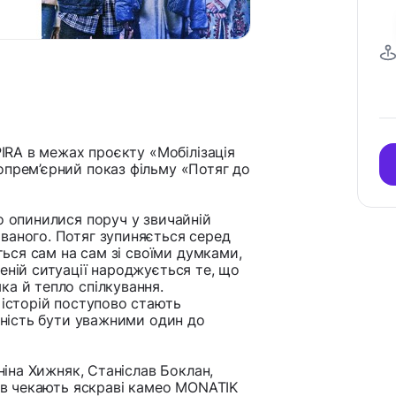
PIRA в межах проєкту «Мобілізація
опрем’єрний показ фільму «Потяг до
о опинилися поруч у звичайній
ваного. Потяг зупиняється серед
ється сам на сам зі своїми думками,
еній ситуації народжується те, що
ка й тепло спілкування.
 історій поступово стають
овність бути уважними один до
оніна Хижняк, Станіслав Боклан,
чів чекають яскраві камео MONATIK