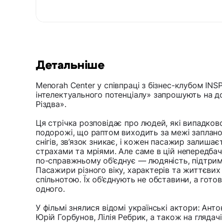
Детальніше
Menorah Center у співпраці з бізнес-клубом INS
інтелектуального потенціалу» запрошують на д
Різдва».
Ця стрічка розповідає про людей, які випадков
подорожі, що раптом виходить за межі заплано
снігів, зв’язок зникає, і кожен пасажир залиша
страхами та мріями. Але саме в цій непередбач
по-справжньому об’єднує — людяність, підтрим
Пасажири різного віку, характерів та життєвих
спільнотою. Їх об’єднують не обставини, а гот
одного.
У фільмі знялися відомі українські актори: Ант
Юрій Горбунов, Лілія Ребрик, а також на гляда