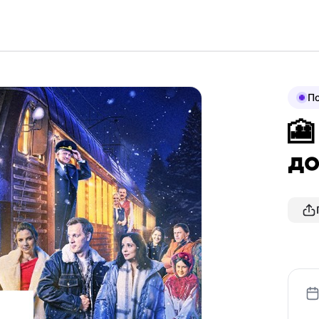
По
🎦
до