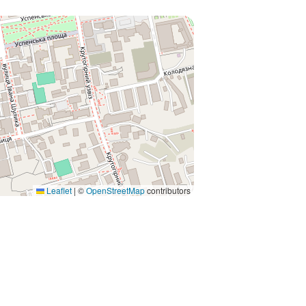
Leaflet
|
©
OpenStreetMap
contributors