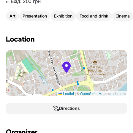
🎫Вхід: 200 грн
Art
Presentation
Exhibition
Food and drink
Cinema
Location
Leaflet
|
©
OpenStreetMap
contributors
Directions
Organizer