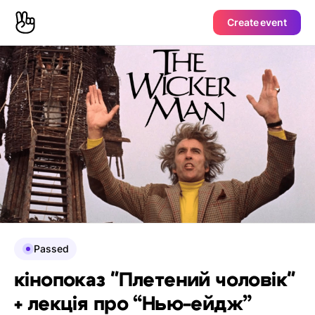
Create event
Passed
кінопоказ "Плетений чоловік"
+ лекція про “Нью-ейдж”