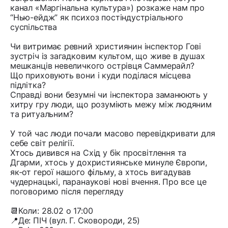
канал «Маргінальна культура») розкаже нам про
“Нью-ейдж” як психоз постіндустріального
суспільства
Чи витримає ревний християнин інспектор Гові
зустріч із загадковим культом, що живе в душах
мешканців невеличкого острівця Саммерайл?
Що приховують вони і куди поділася місцева
підлітка?
Справді вони безумні чи інспектора заманюють у
хитру гру люди, що розуміють межу між людяним
та ритуальним?
У той час люди почали масово перевідкривати для
себе світ релігії.
Хтось дивився на Схід у бік просвітлення та
Дгарми, хтось у дохристиянське минуле Європи,
як-от герої нашого фільму, а хтось вигадував
чудернацькі, паранаукові нові вчення. Про все це
поговоримо після перегляду
📆Коли: 28.02 о 17:00
📍Де: ПІЧ (вул. Г. Сковороди, 25)