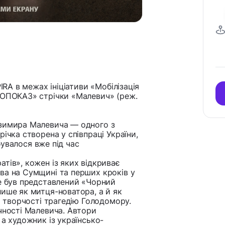
IRA в межах ініціативи «Мобілізація
НОПОКАЗ» стрічки «Малевич» (реж.
азимира Малевича — одного з
ічка створена у співпраці України,
дбувалося вже під час
тів», кожен із яких відкриває
ва на Сумщині та перших кроків у
де був представлений «Чорний
лише як митця-новатора, а й як
й творчості трагедію Голодомору.
чності Малевича. Автори
 а художник із українсько-