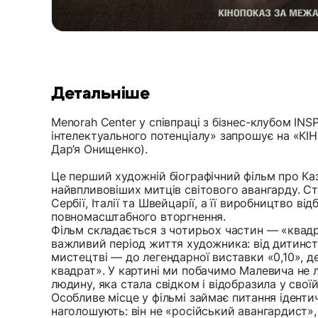
Детальніше
Menorah Center у співпраці з бізнес-клубом INSP
інтелектуального потенціалу» запрошує на «КІ
Дар’я Онищенко).
Це перший художній біографічний фільм про К
найвпливовіших митців світового авангарду. Стр
Сербії, Італії та Швейцарії, а її виробництво ві
повномасштабного вторгнення.
Фільм складається з чотирьох частин — «квадра
важливий період життя художника: від дитинст
мистецтві — до легендарної виставки «0,10», 
квадрат». У картині ми побачимо Малевича не 
людину, яка стала свідком і відобразила у свої
Особливе місце у фільмі займає питання іденти
наголошують: він не «російський авангардист»,