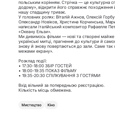
польським корінням. Стрічка — це культурна 
додому», відкрити його справжнє походження й
нашу спадщину триває.
У головних ролях: Віталій Ажнов, Олексій Горбу
Олександр Новіков, Христина Корчинська, Мари
написали італійський композитор Рафаелле Пет
«Океану Ельзи».
Ми дивимось фільми — нові та створені майже с
українські митці, прагнення до культури й сам
знову й знову повертаються до зали. Саме так
межами екрану».
Розклад події:
• 17:30-18:00 ЗБІР ГОСТЕЙ
• 18:00-19:35 ПОКАЗ ФІЛЬМУ
• 19:35-20:30 СПІЛКУВАННЯ З ГОСТЯМИ
Вхід вільний за попередньою реєстрацією.
Кількість місць обмежена.
Мистецтво
Кіно