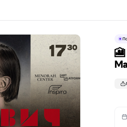
По
🎦
Ма