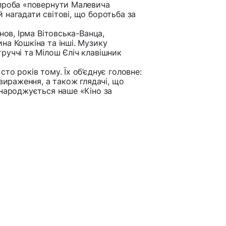
спроба «повернути Малевича
 нагадати світові, що боротьба за
нов, Ірма Вітовська-Ванца,
на Кошкіна та інші. Музику
руччі та Мілош Єліч клавішник
то років тому. Їх об’єднує головне:
овираження, а також глядачі, що
 народжується наше «Кіно за