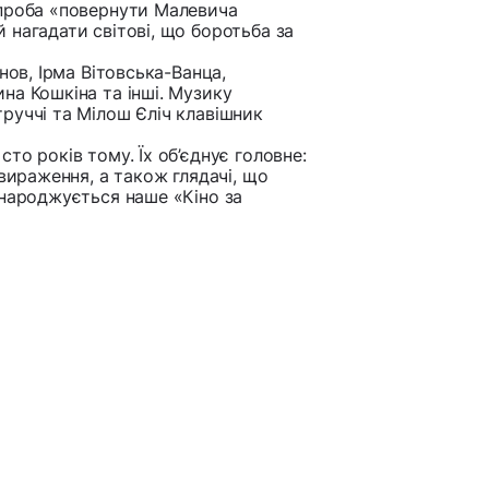
спроба «повернути Малевича
 нагадати світові, що боротьба за
нов, Ірма Вітовська-Ванца,
на Кошкіна та інші. Музику
руччі та Мілош Єліч клавішник
то років тому. Їх об’єднує головне:
овираження, а також глядачі, що
 народжується наше «Кіно за