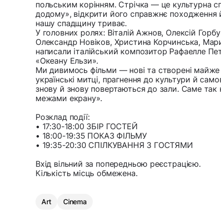
польським корінням. Стрічка — це культурна 
додому», відкрити його справжнє походження й
нашу спадщину триває.
У головних ролях: Віталій Ажнов, Олексій Горбу
Олександр Новіков, Христина Корчинська, Мари
написали італійський композитор Рафаелле Пет
«Океану Ельзи».
Ми дивимось фільми — нові та створені майже с
українські митці, прагнення до культури й сам
знову й знову повертаються до зали. Саме так
межами екрану».
Розклад події:
• 17:30-18:00 ЗБІР ГОСТЕЙ
• 18:00-19:35 ПОКАЗ ФІЛЬМУ
• 19:35-20:30 СПІЛКУВАННЯ З ГОСТЯМИ
Вхід вільний за попередньою реєстрацією.
Кількість місць обмежена.
Art
Cinema