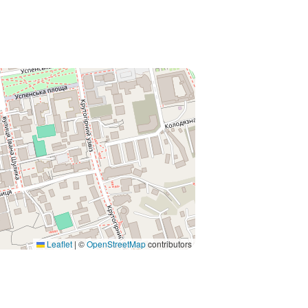
Leaflet
|
©
OpenStreetMap
contributors