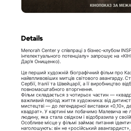
Details
Menorah Center у співпраці з бізнес-клубом INSP
інтелектуального потенціалу» запрошує на «КІ
Дар’я Онищенко).
Це перший художній біографічний фільм про К
найвпливовіших митців світового авангарду. Стр
Сербії, Італії та Швейцарії, а її виробництво ві
повномасштабного вторгнення.
Фільм складається з чотирьох частин — «квадра
важливий період життя художника: від дитинст
мистецтві — до легендарної виставки «0,10», 
квадрат». У картині ми побачимо Малевича не 
людину, яка стала свідком і відобразила у свої
Особливе місце у фільмі займає питання іденти
наголошують: він не «російський авангардист»,