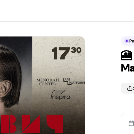
P
🎦
Ма