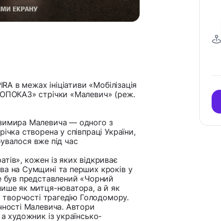
IRA в межах ініціативи «Мобілізація
НОПОКАЗ» стрічки «Малевич» (реж.
азимира Малевича — одного з
ічка створена у співпраці України,
дбувалося вже під час
тів», кожен із яких відкриває
ва на Сумщині та перших кроків у
де був представлений «Чорний
лише як митця-новатора, а й як
й творчості трагедію Голодомору.
чності Малевича. Автори
 а художник із українсько-