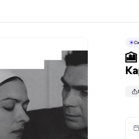
С
🎦
Ка