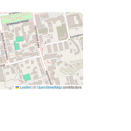
Leaflet
|
©
OpenStreetMap
contributors