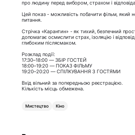
про людину перед вибором, страхом і відповіда
Цей показ - можливість побачити фільм, який н
питання.
Стрічка «Карантин» - як тихий, безпечний прос
допомагає осмислити страх, ізоляцію і відповіда
глибоким післясмаком.
Розклад події:
17:30–18:00 — ЗБІР ГОСТЕЙ
18:00–19:20 — ПОКАЗ ФІЛЬМУ
19:20–20:20 — СПІЛКУВАННЯ З ГОСТЯМИ
Вхід вільний за попередньою реєстрацією.
Кількість місць обмежена.
Мистецтво
Кіно