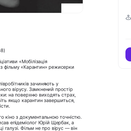
68)
іціативи «Мобілізація
аз фільму «Карантин» режисерки
 співробітників зачиняють у
ного вірусу. Замкнений простір
ски: на поверхню виходять страх,
авіть якщо карантин завершиться,
істи.
го кіно з документальною точністю.
исав епідеміолог Юрій Щербак, а
 галузі. Фільм не про вірус — він