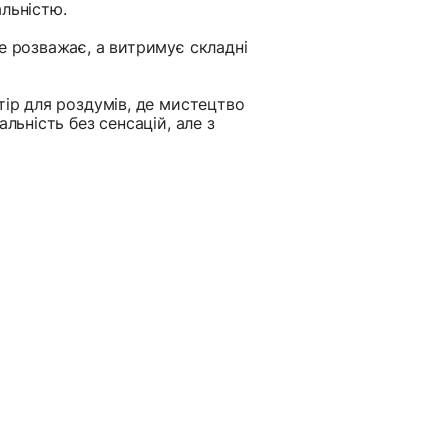
льністю.
е розважає, а витримує складні
тір для роздумів, де мистецтво
льність без сенсацій, але з