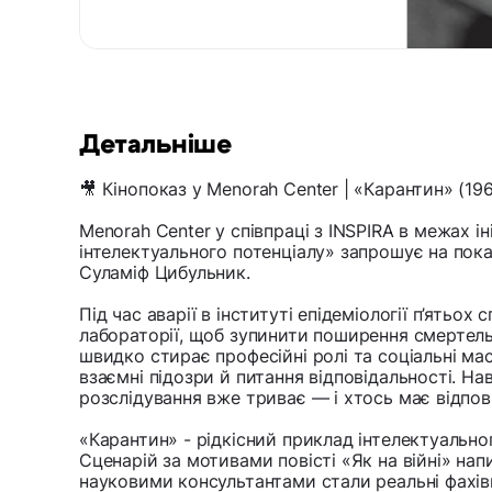
Детальніше
🎥 Кінопоказ у Menorah Center | «Карантин» (19
Menorah Center у співпраці з INSPIRA в межах ін
інтелектуального потенціалу» запрошує на пок
Суламіф Цибульник.
Під час аварії в інституті епідеміології п’ятьох
лабораторії, щоб зупинити поширення смертель
швидко стирає професійні ролі та соціальні ма
взаємні підозри й питання відповідальності. Н
розслідування вже триває — і хтось має відпов
«Карантин» - рідкісний приклад інтелектуально
Сценарій за мотивами повісті «Як на війні» нап
науковими консультантами стали реальні фахівці