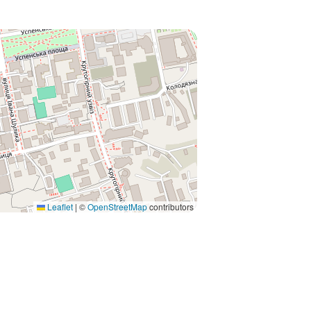
Leaflet
|
©
OpenStreetMap
contributors