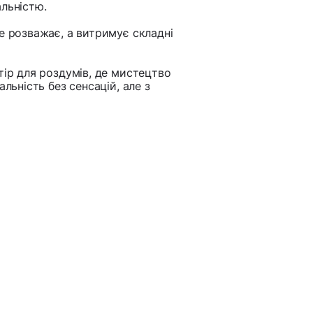
льністю.
е розважає, а витримує складні
тір для роздумів, де мистецтво
льність без сенсацій, але з