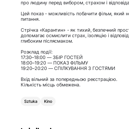
про людину перед вибором, страхом і відповіда
Цей показ - можливість побачити фільм, який н
питання.
Стрічка «Карантин» - як тихий, безпечний прос
допомагає осмислити страх, ізоляцію і відповіда
глибоким післясмаком.
Розклад події:
17:30–18:00 — ЗБІР ГОСТЕЙ
18:00–19:20 — ПОКАЗ ФІЛЬМУ
19:20–20:20 — СПІЛКУВАННЯ З ГОСТЯМИ
Вхід вільний за попередньою реєстрацією.
Кількість місць обмежена.
Sztuka
Kino