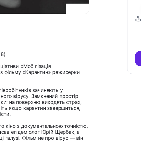
68)
іціативи «Мобілізація
аз фільму «Карантин» режисерки
 співробітників зачиняють у
ного вірусу. Замкнений простір
ски: на поверхню виходять страх,
авіть якщо карантин завершиться,
істи.
го кіно з документальною точністю.
исав епідеміолог Юрій Щербак, а
 галузі. Фільм не про вірус — він