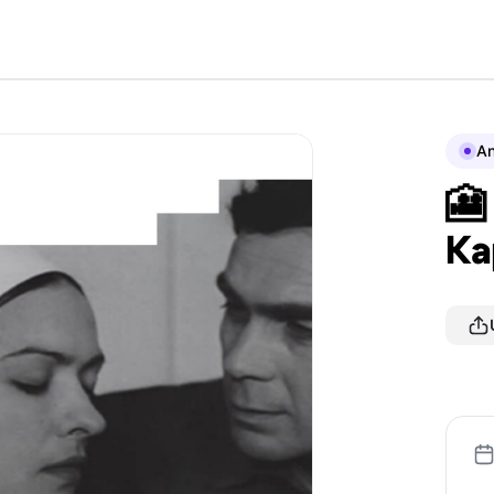
A
🎦
Ка