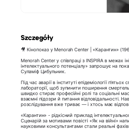
Szczegóły
🎥 Кінопоказ у Menorah Center | «Карантин» (19
Menorah Center у співпраці з INSPIRA в межах ін
інтелектуального потенціалу» запрошує на пок
Суламіф Цибульник.
Під час аварії в інституті епідеміології п’ятьох
лабораторії, щоб зупинити поширення смертель
швидко стирає професійні ролі та соціальні ма
взаємні підозри й питання відповідальності. Н
розслідування вже триває — і хтось має відпов
«Карантин» - рідкісний приклад інтелектуально
Сценарій за мотивами повісті «Як на війні» нап
науковими консультантами стали реальні фахівці