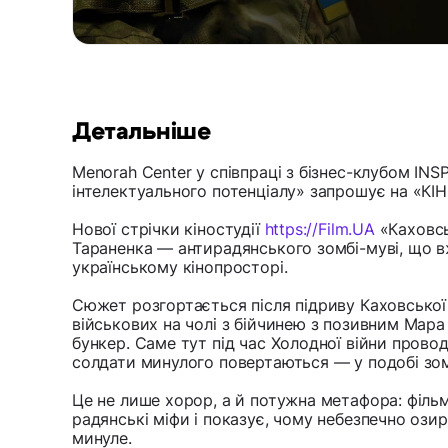
Детальніше
Menorah Center у співпраці з бізнес-клубом INSP
інтелектуального потенціалу» запрошує на «К
Нової стрічки кіностудії
https://Film.UA
«Каховсь
Тараненка — антирадянського зомбі-муві, що в
українському кінопросторі.
Сюжет розгортається після підриву Каховської 
військових на чолі з бійчинею з позивним Мар
бункер. Саме тут під час Холодної війни прово
солдати минулого повертаються — у подобі зом
Це не лише хорор, а й потужна метафора: філь
радянські міфи і показує, чому небезпечно озир
минуле.