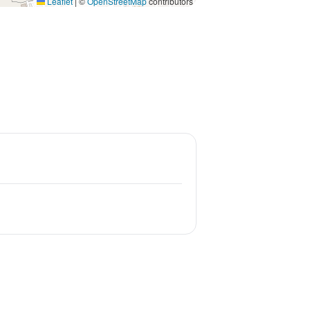
Leaflet
|
©
OpenStreetMap
contributors