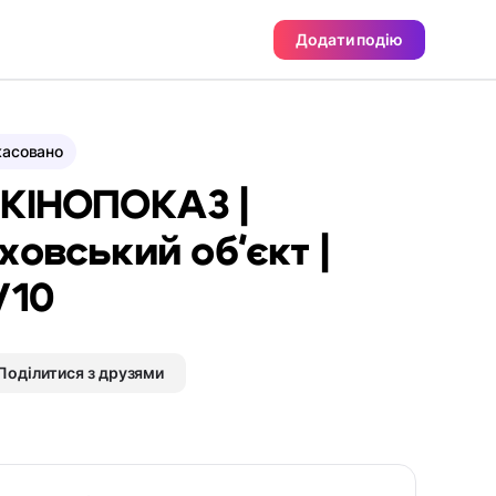
Додати подію
касовано
 КІНОПОКАЗ |
ховський обʼєкт |
/10
Поділитися з друзями