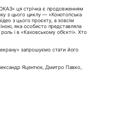
ПОКАЗ» ця стрічка є продовженням
ічку з цього циклу — «Конотопська
ідео з цього проєкту, а зовсім
іною, яка особисто представляла
роль і в «Каховському об’єкті». Хто
 екрану» запрошуємо стати його
лександр Яцентюк, Дмитро Павко,