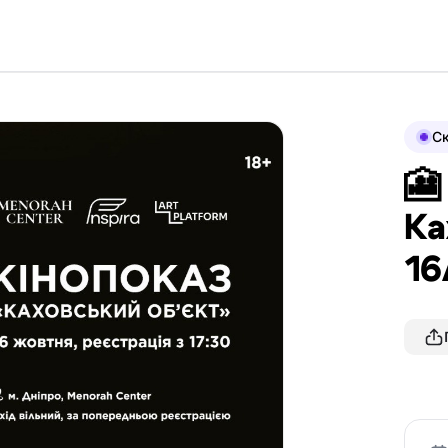
С
🎦
Ка
16