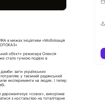
IRA в межах ініціативи «Мобілізація
ІНОПОКАЗ»
кий об’єкт» режисера Олексія
же стало гучною подією в
дамби: загін українських
а потрапляє у таємний радянський
дили експерименти на людях. І тепер
бі.
м деромантизує «совок», викорінює
атися з ностальгією на тоталітарне