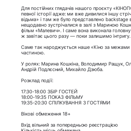
Для постійних глядачів нашого проєкту «КІНО
певної історії адже: ми вже дивилися іншу стр
відьма» і там же було представлено backstage в
нещодавно зустрічалися в залі з Мариною Кошк
фільм «Малевич». І саме вона виконала головну 
ж завітає цього разу — поки залишимо інтригу.
Саме так народжується наше «Кіно за межами
частиною.
У ролях: Марина Кошкіна, Володимир Ращук, О
Андрій Подлєсний, Михайло Дзюба.
Розклад події:
17:30-18:00 ЗБІР ГОСТЕЙ
18:00-19:35 ПОКАЗ ФІЛЬМУ
19:35-20:30 СПІЛКУВАННЯ З ГОСТЯМИ
Вікові обмеження 18+
Вхід вільний за попередньою реєстрацією
Кількість місць обмежена