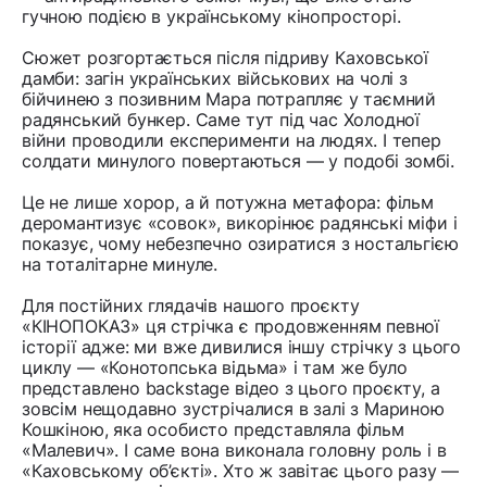
гучною подією в українському кінопросторі.
Сюжет розгортається після підриву Каховської
дамби: загін українських військових на чолі з
бійчинею з позивним Мара потрапляє у таємний
радянський бункер. Саме тут під час Холодної
війни проводили експерименти на людях. І тепер
солдати минулого повертаються — у подобі зомбі.
Це не лише хорор, а й потужна метафора: фільм
деромантизує «совок», викорінює радянські міфи і
показує, чому небезпечно озиратися з ностальгією
на тоталітарне минуле.
Для постійних глядачів нашого проєкту
«КІНОПОКАЗ» ця стрічка є продовженням певної
історії адже: ми вже дивилися іншу стрічку з цього
циклу — «Конотопська відьма» і там же було
представлено backstage відео з цього проєкту, а
зовсім нещодавно зустрічалися в залі з Мариною
Кошкіною, яка особисто представляла фільм
«Малевич». І саме вона виконала головну роль і в
«Каховському об’єкті». Хто ж завітає цього разу —