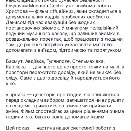
найскладніших точках сучасної реальності.
Глядачам Menorah Center уже знайома робота
Христова — фільм «1% війни», який складається з
документальних кадрів, зроблених особисто
Денисом під час евакуацій без жодних
постановочних зйомок. У минулому телевізійний
ведучий музичного каналу, що залишив зйомки в
розважальних проєктах, щоб працювати з людьми
там, де рішення потрібно ухвалювати миттєво:
допомагати з виїздом, підтримкою та порятунком.
Бахмут, Авдіївка, Гуляйполе, Стельмахівка,
Карлівка — для нього це не просто точки на мапі, а
простори пережитого досвіду, який не зникає без
сліду. Саме з цього досвіду й народжується його
кіно.
«Гірник» — це історія про людей, які опиняються
перед складним вибором: залишатися чи вирушати
в невідоме, триматися за звичне чи приймати
зміни. Фільм спостерігає за цими рішеннями очима
людини, яка багато років допомагає іншим.
Цей показ — частина нашої системної роботи з