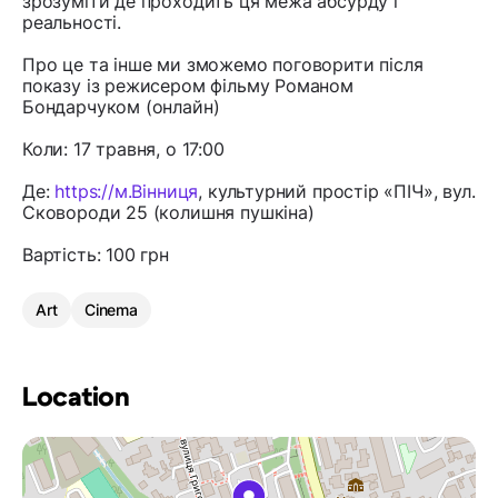
зрозуміти де проходить ця межа абсурду і
реальності.
Про це та інше ми зможемо поговорити після
показу із режисером фільму Романом
Бондарчуком (онлайн)
Коли: 17 травня, о 17:00
Де:
https://м.Вінниця
, культурний простір «ПІЧ», вул.
Сковороди 25 (колишня пушкіна)
Вартість: 100 грн
Art
Cinema
Location