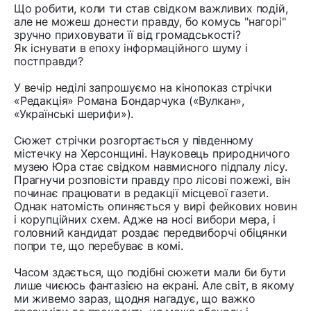
Що робити, коли ти став свідком важливих подій,
але не можеш донести правду, бо комусь "нагорі"
зручно приховувати її від громадськості?
Як існувати в епоху інформаційного шуму і
постправди?
У вечір неділі запрошуємо на кінопоказ стрічки
«Редакція» Романа Бондарчука («Вулкан»,
«Українські шерифи»).
Сюжет стрічки розгортається у південному
містечку на Херсонщині. Науковець природничого
музею Юра стає свідком навмисного підпалу лісу.
Прагнучи розповісти правду про лісові пожежі, він
починає працювати в редакції місцевої газети.
Однак натомість опиняється у вирі фейкових новин
і корупційних схем. Адже на носі вибори мера, і
головний кандидат роздає передвиборчі обіцянки
попри те, що перебуває в комі.
Часом здається, що подібні сюжети мали би бути
лише чиєюсь фантазією на екрані. Але світ, в якому
ми живемо зараз, щодня нагадує, що важко