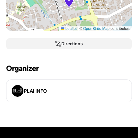
Leaflet
|
©
OpenStreetMap
contributors
Directions
Organizer
PLAI INFO