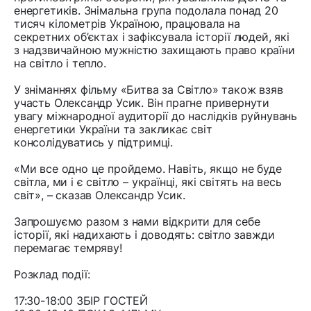
енергетиків. Знімальна група подолала понад 20
тисяч кілометрів Україною, працювала на
секретних об’єктах і зафіксувала історії людей, які
з надзвичайною мужністю захищають право країни
на світло і тепло.
У зніманнях фільму «Битва за Світло» також взяв
участь Олександр Усик. Він прагне привернути
увагу міжнародної аудиторії до наслідків руйнувань
енергетики України та закликає світ
консолідуватись у підтримці.
«Ми все одно це пройдемо. Навіть, якщо не буде
світла, ми і є світло – українці, які світять на весь
світ», – сказав Олександр Усик.
Запрошуємо разом з нами відкрити для себе
історії, які надихають і доводять: світло завжди
перемагає темряву!
Розклад події:
17:30-18:00 ЗБІР ГОСТЕЙ