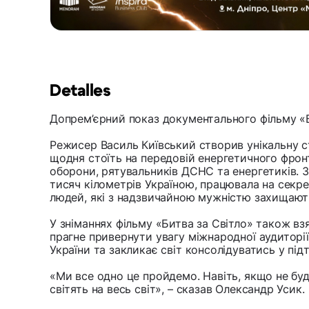
Detalles
Допрем’єрний показ документального фільму «Б
Режисер Василь Київський створив унікальну ст
щодня стоїть на передовій енергетичного фронт
оборони, рятувальників ДСНС та енергетиків. 
тисяч кілометрів Україною, працювала на секрет
людей, які з надзвичайною мужністю захищають 
У зніманнях фільму «Битва за Світло» також вз
прагне привернути увагу міжнародної аудиторії
України та закликає світ консолідуватись у під
«Ми все одно це пройдемо. Навіть, якщо не буде с
світять на весь світ», – сказав Олександр Усик.