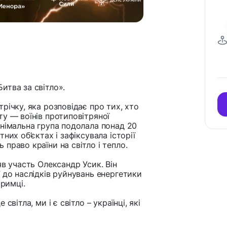
итва за світло».
річку, яка розповідає про тих, хто
у — воїнів протиповітряної
Знімальна група подолала понад 20
них об’єктах і зафіксувала історії
право країни на світло і тепло.
яв участь Олександр Усик. Він
 до наслідків руйнувань енергетики
тримці.
вітла, ми і є світло – українці, які