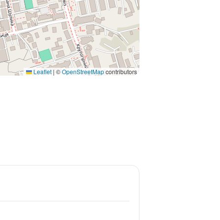
Leaflet
|
©
OpenStreetMap
contributors