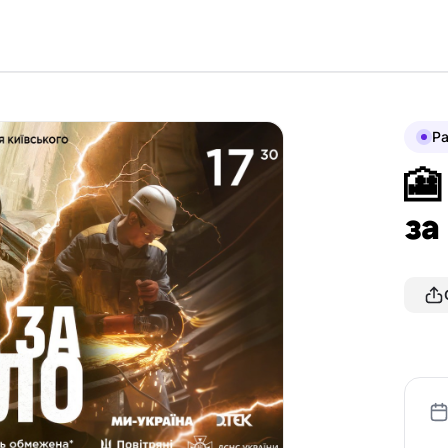
P
🎦
за