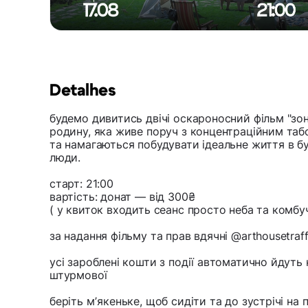
Detalhes
будемо дивитись двічі оскароносний фільм "зона
родину, яка живе поруч з концентраційним табо
та намагаються побудувати ідеальне життя в бу
люди.
старт: 21:00
вартість: донат — від 300₴
( у квиток входить сеанс просто неба та комбу
за надання фільму та прав вдячні @arthousetraff
усі зароблені кошти з події автоматично йдуть 
штурмової
беріть мʼякеньке, щоб сидіти та до зустрічі на 