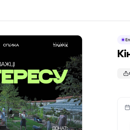
En
Кі