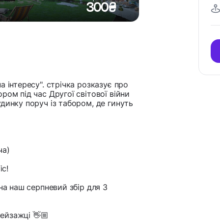
 інтересу". стрічка розказує про
ром під час Другої світової війни
динку поруч із табором, де гинуть
ча)
ic!
на наш серпневий збір для 3
пейзажці 👋🏼