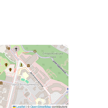
Leaflet
|
©
OpenStreetMap
contributors